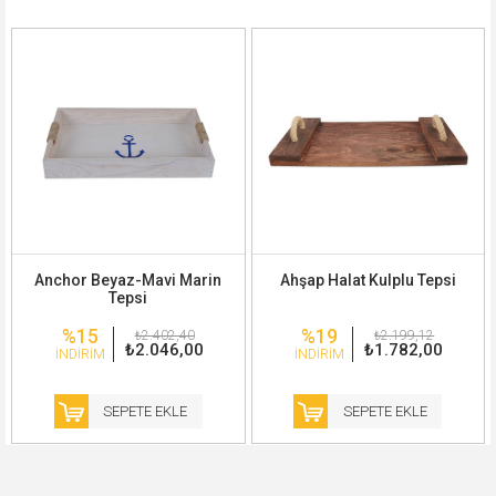
Anchor Beyaz-Mavi Marin
Ahşap Halat Kulplu Tepsi
Tepsi
%15
%19
₺2.402,40
₺2.199,12
₺2.046,00
₺1.782,00
İNDIRIM
İNDIRIM
SEPETE EKLE
SEPETE EKLE