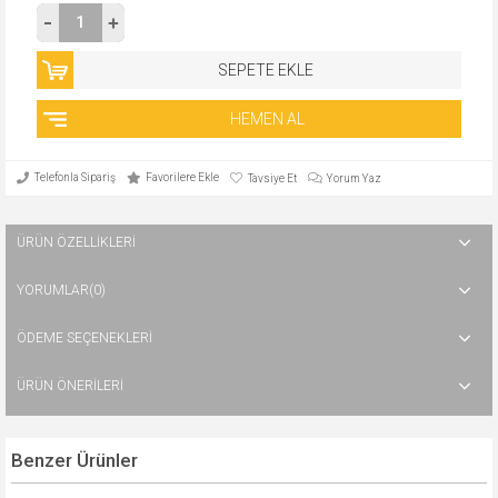
Telefonla Sipariş
Favorilere Ekle
Tavsiye Et
Yorum Yaz
ÜRÜN ÖZELLIKLERI
YORUMLAR
(0)
ÖDEME SEÇENEKLERI
ÜRÜN ÖNERILERI
Benzer Ürünler