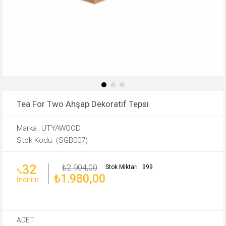
Tea For Two Ahşap Dekoratif Tepsi
Marka
:
UTYAWOOD
(SGB007)
32
₺2.904,00
Stok Miktarı
:
999
%
₺1.980,00
İndirim
ADET