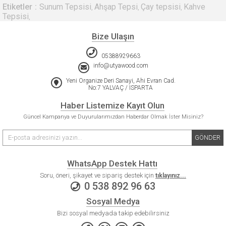
Etiketler
Sunum Tepsisi
Ahşap Tepsi
Çay tepsisi
Kahve
,
,
,
Tepsisi
,
Bize Ulaşın
05388929663
info@utyawood.com
Yeni Organize Deri Sanayi, Ahi Evran Cad.
No:7 YALVAÇ / ISPARTA
Haber Listemize Kayıt Olun
Güncel Kampanya ve Duyurularımızdan Haberdar Olmak İster Misiniz?
GÖNDER
WhatsApp Destek Hattı
Soru, öneri, şikayet ve sipariş destek için
tıklayınız...
0 538 892 96 63
Sosyal Medya
Bizi sosyal medyada takip edebilirsiniz