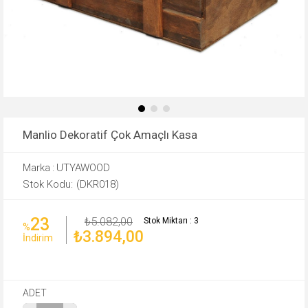
Manlio Dekoratif Çok Amaçlı Kasa
Marka
:
UTYAWOOD
(DKR018)
23
₺5.082,00
Stok Miktarı
:
3
%
₺3.894,00
İndirim
ADET