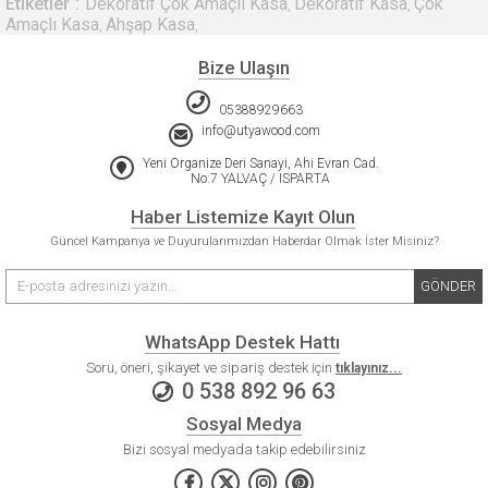
Etiketler
Dekoratif Çok Amaçlı Kasa
Dekoratif Kasa
Çok
,
,
Amaçlı Kasa
Ahşap Kasa
,
,
Bize Ulaşın
05388929663
info@utyawood.com
Yeni Organize Deri Sanayi, Ahi Evran Cad.
No:7 YALVAÇ / ISPARTA
Haber Listemize Kayıt Olun
Güncel Kampanya ve Duyurularımızdan Haberdar Olmak İster Misiniz?
GÖNDER
WhatsApp Destek Hattı
Soru, öneri, şikayet ve sipariş destek için
tıklayınız...
0 538 892 96 63
Sosyal Medya
Bizi sosyal medyada takip edebilirsiniz