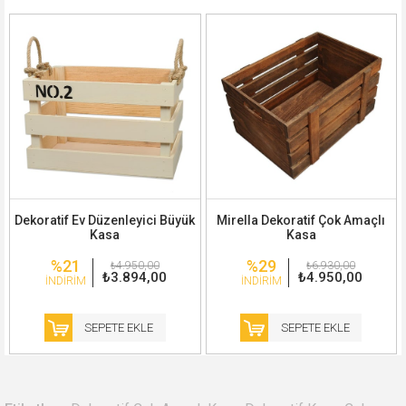
Dekoratif Ev Düzenleyici Büyük
Mirella Dekoratif Çok Amaçlı
Kasa
Kasa
%21
%29
₺4.950,00
₺6.930,00
₺3.894,00
₺4.950,00
İNDIRIM
İNDIRIM
SEPETE EKLE
SEPETE EKLE