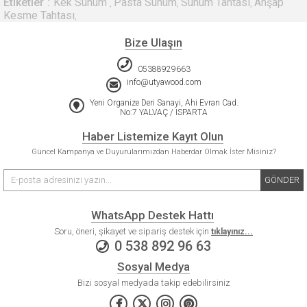
Etiketler
Kek Sunum
Pasta Sunum
Sunum Tahtası
Ahşap
,
,
,
Kesme Tahtası
,
Bize Ulaşın
05388929663
info@utyawood.com
Yeni Organize Deri Sanayi, Ahi Evran Cad.
No:7 YALVAÇ / ISPARTA
Haber Listemize Kayıt Olun
Güncel Kampanya ve Duyurularımızdan Haberdar Olmak İster Misiniz?
GÖNDER
WhatsApp Destek Hattı
Soru, öneri, şikayet ve sipariş destek için
tıklayınız...
0 538 892 96 63
Sosyal Medya
Bizi sosyal medyada takip edebilirsiniz