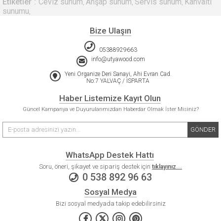
Etiketler
Ceviz sunum
Ahşap sunum
Servis sunum
Kahvaltı
,
,
,
sunumu
,
Bize Ulaşın
05388929663
info@utyawood.com
Yeni Organize Deri Sanayi, Ahi Evran Cad.
No:7 YALVAÇ / ISPARTA
Haber Listemize Kayıt Olun
Güncel Kampanya ve Duyurularımızdan Haberdar Olmak İster Misiniz?
GÖNDER
WhatsApp Destek Hattı
Soru, öneri, şikayet ve sipariş destek için
tıklayınız...
0 538 892 96 63
Sosyal Medya
Bizi sosyal medyada takip edebilirsiniz