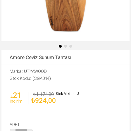
Amore Ceviz Sunum Tahtası
Marka
:
UTYAWOOD
(SGA044)
21
₺1.174,80
Stok Miktarı
:
3
%
₺924,00
İndirim
ADET